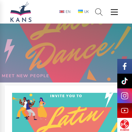
EN
UK