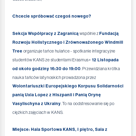
Chcecie spróbować czegoś nowego?
Sekcja Współpracy z Zagranicą
wspólnie z
Fundacją
Rozwoju Holistycznego i Zrównoważonego Windmill
Tree
organizuje tańce hulańce - spotkanie integracyjne
studentów KANS ze studentami Erasmus+
12 Listopada
od około godziny 16:30 do 19:00
. Przewidziana krótka
nauka tańców latynoskich prowadzona przez
Wolontariuszki Europejskiego Korpusu Solidarności
panią Uxia Lopez z Hiszpanii i Panią Orynę
Vasylischyna z Ukrainy
. To na oodstresowanie się po
ciężkich zajęciach w KANS.
Miejsce: Hala Sportowa KANS, I piętro, Sala z