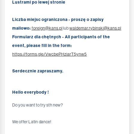
Lustrami po lewej stronie
Liczba miejsc ograniczona - proszę o zapisy
mailowo:
foreign@kans.pl
lub
waldemar.rybinski@kans.pl
Formularz dla chętnych - All participants of the
event, please fill in the form:
https://forms.gle/VwcbePHziarT5ynw5
Serdecznie zapraszamy.
Hello everybody !
Do you want to try sth new?
We offer Latin dance!