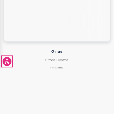
O nas
Strona Główna
Uczelnia
Studenci
Centrum Akademickie
Kierunki Studiów
Informator dla kandydatów na studia
Deklaracja dostępności