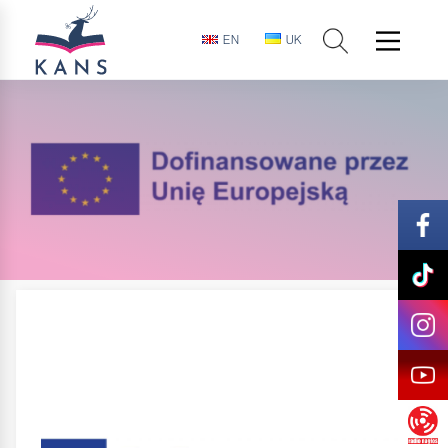
EN
UK