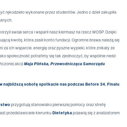
ć rękodzieło wykonane przez studentów. Jedno z dzieł zakupiła
anych.
orzyli swoje serca i wsparli nasz kiermasz na rzecz WOŚP. Dzięki
jącą kwotę, która zasili konto fundacji. Ogromne brawa należą się
za ich wsparcie, energię oraz pyszne wypieki, które znikały ze
ako społeczność potrafimy się tak zjednoczyć, by wspólnie nieść
ończonej akcji
Maja Plińska, Przewodnicząca Samorządu
w najbliższą sobotę spotkacie nas podczas Before 34. Finału
rstwo
przygotują stanowisko pierwszej pomocy oraz strefę
ast przedstawiciele kierunku
Dietetyka
pojawią się z analizatorem