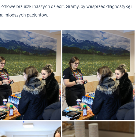
drowe brzuszki naszych dzieci”. Gramy, by wesprzeć diagnostykę i
najmłodszych pacjentów.