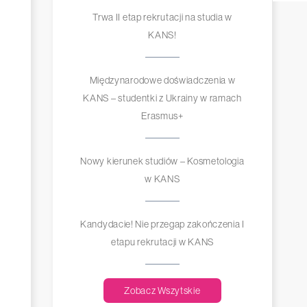
Trwa II etap rekrutacji na studia w
KANS!
Międzynarodowe doświadczenia w
KANS – studentki z Ukrainy w ramach
Erasmus+
Nowy kierunek studiów – Kosmetologia
w KANS
Kandydacie! Nie przegap zakończenia I
etapu rekrutacji w KANS
Zobacz Wszytskie