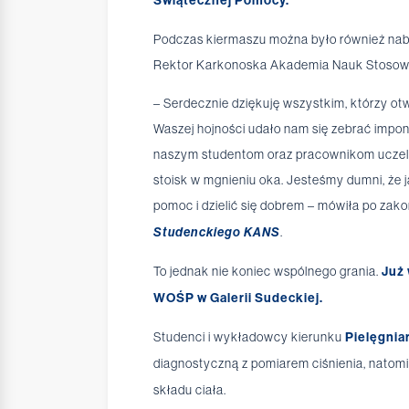
Świątecznej Pomocy.
Podczas kiermaszu można było również naby
Rektor Karkonoska Akademia Nauk Stosow
– Serdecznie dziękuję wszystkim, którzy otw
Waszej hojności udało nam się zebrać imponu
naszym studentom oraz pracownikom uczelni 
stoisk w mgnieniu oka. Jesteśmy dumni, że j
pomoc i dzielić się dobrem – mówiła po zak
Studenckiego KANS
.
To jednak nie koniec wspólnego grania.
Już 
WOŚP w Galerii Sudeckiej.
Studenci i wykładowcy kierunku
Pielęgnia
diagnostyczną z pomiarem ciśnienia, natomi
składu ciała.