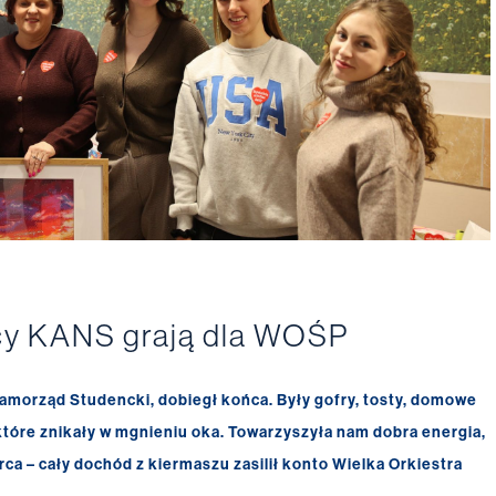
cy KANS grają dla WOŚP
morząd Studencki, dobiegł końca. Były gofry, tosty, domowe
 które znikały w mgnieniu oka. Towarzyszyła nam dobra energia,
ca – cały dochód z kiermaszu zasilił konto Wielka Orkiestra