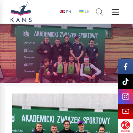
EN
UK