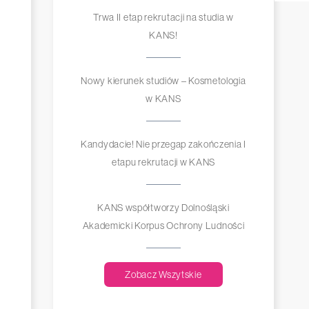
Trwa II etap rekrutacji na studia w
KANS!
Nowy kierunek studiów – Kosmetologia
w KANS
Kandydacie! Nie przegap zakończenia I
etapu rekrutacji w KANS
KANS współtworzy Dolnośląski
Akademicki Korpus Ochrony Ludności
Zobacz Wszytskie