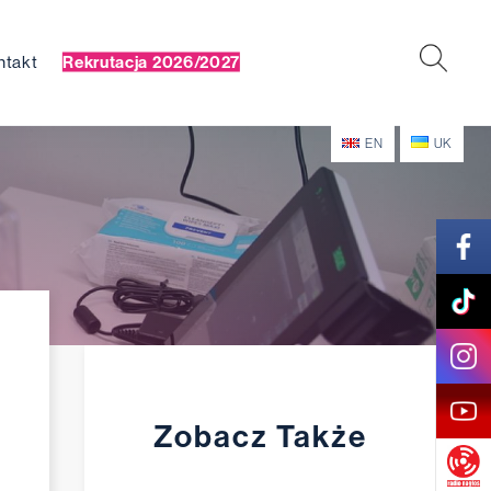
ntakt
Rekrutacja 2026/2027
EN
UK
Zobacz Także