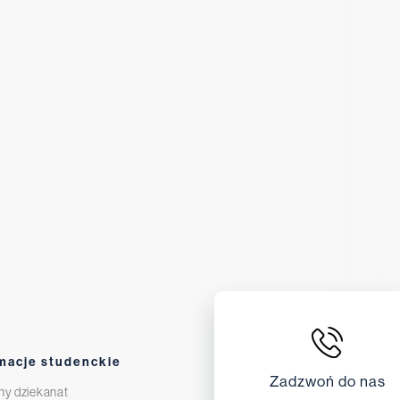
macje studenckie
Zadzwoń do nas
ny dziekanat