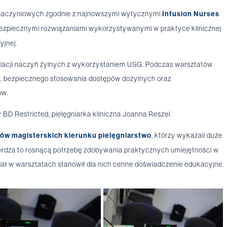
 naczyniowych zgodnie z najnowszymi wytycznymi
Infusion Nurses
z bezpiecznymi rozwiązaniami wykorzystywanymi w praktyce klinicznej
yjnej.
ulacji naczyń żylnych z wykorzystaniem USG. Podczas warsztatów
i, bezpiecznego stosowania dostępów dożylnych oraz
ów.
 BD Restricted, pielęgniarka kliniczna Joanna Reszel.
iów magisterskich kierunku pielęgniarstwo
, którzy wykazali duże
erdza to rosnącą potrzebę zdobywania praktycznych umiejętności w
ział w warsztatach stanowił dla nich cenne doświadczenie edukacyjne.