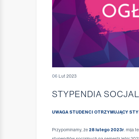
06
Lut 2023
STYPENDIA SOCJAL
UWAGA STUDENCI OTRZYMUJĄCY STY
Przypominamy, że
28 lutego 2023r
. mija 
stypendiów socjalnych na semestr letni 202