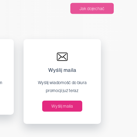
Jak dojechać
Wyślij maila
em
Wyślij wiadomość do biura
promocji już teraz
Wyślij maila