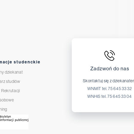
macje studenckie
Zadzwoń do nas
ny dziekanat
Skontaktuj się z dziekanat
arz studiów
WNMiT tel. 75 645 33 32
 Rekrutacji
WNHiS tel. 75 645 33 04
osobowe
ning