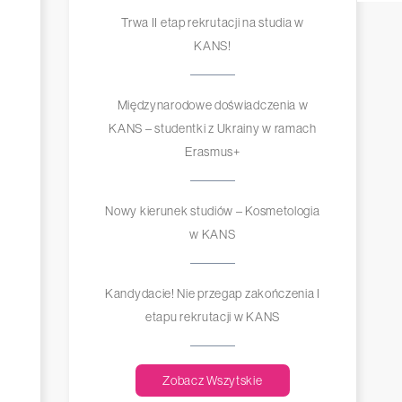
Trwa II etap rekrutacji na studia w
KANS!
Międzynarodowe doświadczenia w
KANS – studentki z Ukrainy w ramach
Erasmus+
Nowy kierunek studiów – Kosmetologia
w KANS
Kandydacie! Nie przegap zakończenia I
etapu rekrutacji w KANS
Zobacz Wszytskie