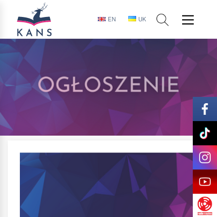
EN
UK