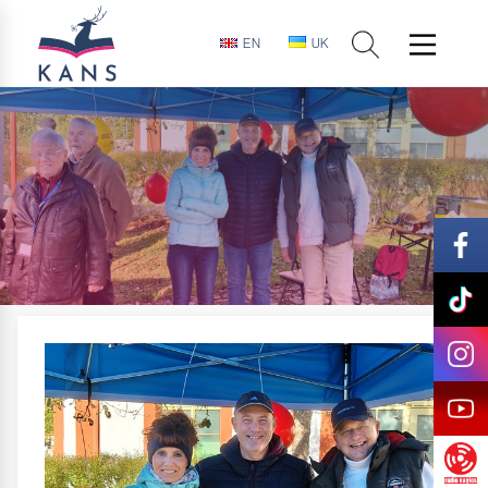
EN
UK