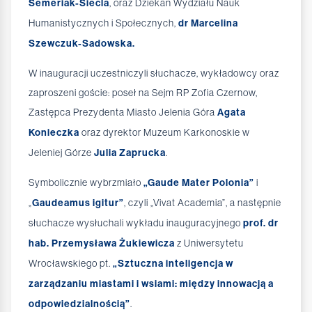
Semeriak-Siecla
, oraz Dziekan Wydziału Nauk
Humanistycznych i Społecznych,
dr Marcelina
Szewczuk-Sadowska.
W inauguracji uczestniczyli słuchacze, wykładowcy oraz
zaproszeni goście: poseł na Sejm RP Zofia Czernow,
Zastępca Prezydenta Miasto Jelenia Góra
Agata
Konieczka
oraz dyrektor Muzeum Karkonoskie w
Jeleniej Górze
Julia Zaprucka
.
Symbolicznie wybrzmiało
„Gaude Mater Polonia”
i
„
Gaudeamus igitur”
, czyli „Vivat Academia”, a następnie
słuchacze wysłuchali wykładu inauguracyjnego
prof. dr
hab. Przemysława Żukiewicza
z Uniwersytetu
Wrocławskiego pt.
„Sztuczna inteligencja w
zarządzaniu miastami i wsiami: między innowacją a
odpowiedzialnością”
.