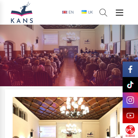
EN
UK