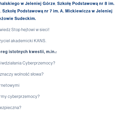
halskiego w Jeleniej Górze
,
Szkołę Podstawową nr 8 im.
e
,
Szkołę Podstawową nr 7 im. A. Mickiewicza w Jeleniej
eżowie Sudeckim.
edz Stop hejtowi w sieci!
czyciel akademicki KANS.
g istotnych kwestii, m.in.:
eciwdziałania Cyberprzemocy?
o znaczy wolność słowa?
ernetowymi
formy cyberprzemocy?
bezpieczna?