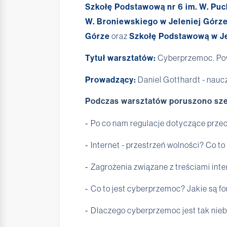
Szkołę Podstawową nr 6 im. W. Puc
W. Broniewskiego w Jeleniej Górz
Górze
oraz
Szkołę Podstawową w J
Tytuł warsztatów:
Cyberprzemoc. Powi
Prowadzący:
Daniel Gotthardt - nau
Podczas warsztatów poruszono szere
Po co nam regulacje dotyczące prz
-
Internet - przestrzeń wolności? Co t
-
Zagrożenia związane z treściami int
-
Co to jest cyberprzemoc? Jakie są 
-
Dlaczego cyberprzemoc jest tak nie
-