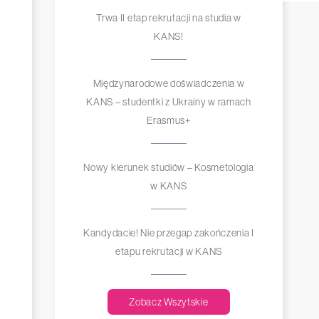
Trwa II etap rekrutacji na studia w
KANS!
Międzynarodowe doświadczenia w
KANS – studentki z Ukrainy w ramach
Erasmus+
Nowy kierunek studiów – Kosmetologia
w KANS
Kandydacie! Nie przegap zakończenia I
etapu rekrutacji w KANS
Zobacz Wszytskie