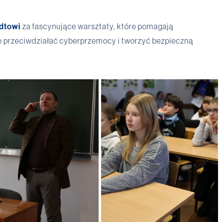
dtowi
za fascynujące warsztaty, które pomagają
e przeciwdziałać cyberprzemocy i tworzyć bezpieczną