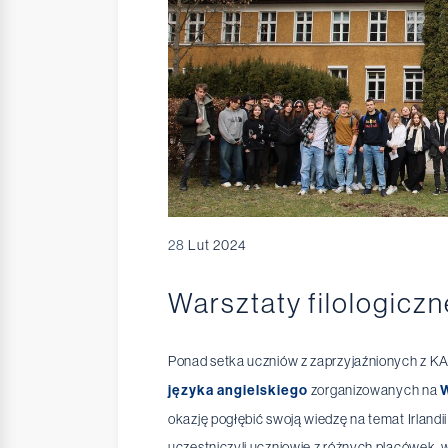
28
Lut 2024
Warsztaty filologiczn
Ponad setka uczniów z zaprzyjaźnionych z KA
języka angielskiego
zorganizowanych na
W
okazję pogłębić swoją wiedzę na temat Irlandi
uczestniczyli uczniowie z różnych placówek,