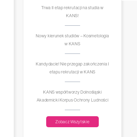
Trwa II etap rekrutacji na studia w
KANS!
Nowy kierunek studiów – Kosmetologia
w KANS
Kandydacie! Nie przegap zakończenia I
etapu rekrutacji w KANS
KANS współtworzy Dolnośląski
Akademicki Korpus Ochrony Ludności
Zobacz Wszytskie