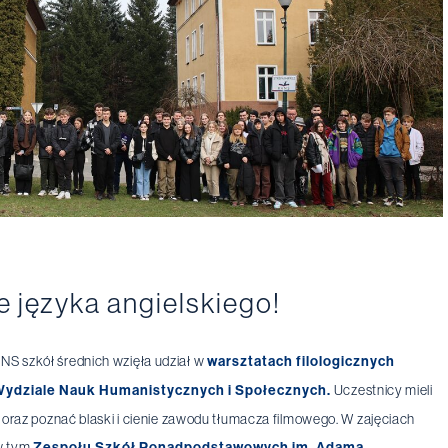
e języka angielskiego!
NS szkół średnich wzięła udział w
warsztatach filologicznych
ydziale Nauk Humanistycznych i Społecznych.
Uczestnicy mieli
i oraz poznać blaski i cienie zawodu tłumacza filmowego. W zajęciach
 w tym
Zespołu Szkół Ponadpodstawowych im. Adama