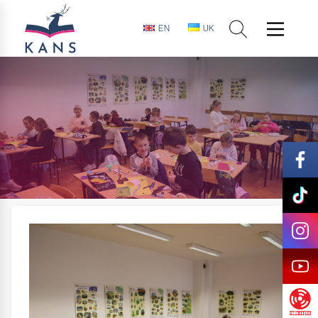
EN
UK