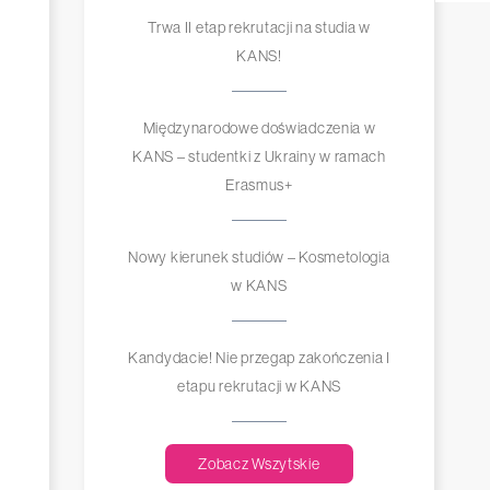
Trwa II etap rekrutacji na studia w
KANS!
Międzynarodowe doświadczenia w
KANS – studentki z Ukrainy w ramach
Erasmus+
Nowy kierunek studiów – Kosmetologia
w KANS
Kandydacie! Nie przegap zakończenia I
etapu rekrutacji w KANS
Zobacz Wszytskie