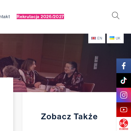
ntakt
Rekrutacja 2026/2027
EN
UK
Zobacz Także