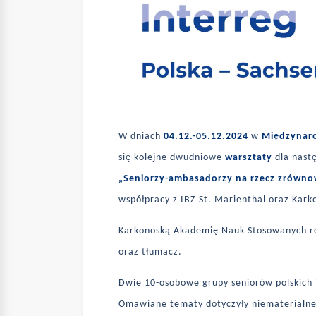
W dniach
04.12.-05.12.2024
w
Międzynaro
się kolejne dwudniowe
warsztaty
dla nastę
„Seniorzy-ambasadorzy na rzecz zrówn
współpracy z IBZ St. Marienthal oraz Kar
Karkonoską Akademię Nauk Stosowanych 
oraz tłumacz.
Dwie 10-osobowe grupy seniorów polskich i
Omawiane tematy dotyczyły niematerialneg