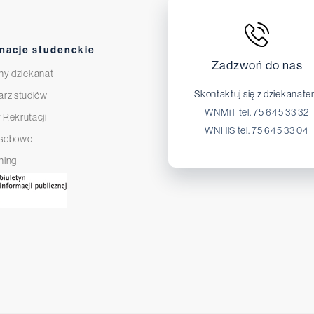
macje studenckie
Zadzwoń do nas
ny dziekanat
Skontaktuj się z dziekanat
arz studiów
WNMiT tel. 75 645 33 32
 Rekrutacji
WNHiS tel. 75 645 33 04
osobowe
ning