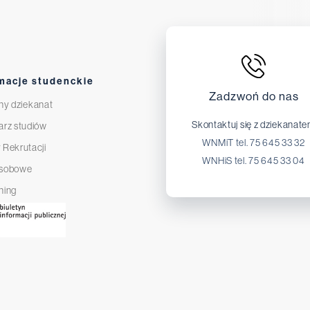
macje studenckie
Zadzwoń do nas
ny dziekanat
Skontaktuj się z dziekanat
arz studiów
WNMiT tel. 75 645 33 32
 Rekrutacji
WNHiS tel. 75 645 33 04
osobowe
ning