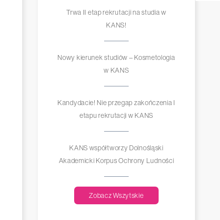
Trwa II etap rekrutacji na studia w
KANS!
Nowy kierunek studiów – Kosmetologia
w KANS
Kandydacie! Nie przegap zakończenia I
etapu rekrutacji w KANS
KANS współtworzy Dolnośląski
Akademicki Korpus Ochrony Ludności
Zobacz Wszytskie