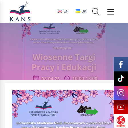
EN
UK