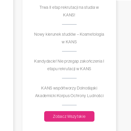
Trwa II etap rekrutacji na studia w
KANS!
Nowy kierunek studiów – Kosmetologia
w KANS
Kandydacie! Nie przegap zakończenia I
etapu rekrutacji w KANS
KANS współtworzy Dolnośląski
Akademicki Korpus Ochrony Ludności
Zobacz Wszytskie