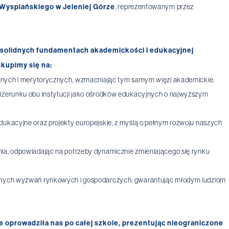
 Wyspiańskiego w Jeleniej Górze
, reprezentowanym przez
a solidnych fundamentach akademickości i edukacyjnej
kupimy się na:
yjnych i merytorycznych, wzmacniając tym samym więzi akademickie.
izerunku obu instytucji jako ośrodków edukacyjnych o najwyższym
ukacyjne oraz projekty europejskie, z myślą o pełnym rozwoju naszych
a, odpowiadając na potrzeby dynamicznie zmieniającego się rynku
snych wyzwań rynkowych i gospodarczych, gwarantując młodym ludziom
 oprowadziła nas po całej szkole, prezentując nieograniczone