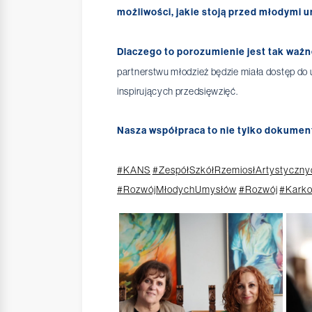
możliwości, jakie stoją przed młodymi 
Dlaczego to porozumienie jest tak waż
partnerstwu młodzież będzie miała dostęp do
inspirujących przedsięwzięć.
Nasza współpraca to nie tylko dokument
#KANS
#ZespółSzkółRzemiosłArtystyczny
#RozwójMłodychUmysłów
#Rozwój
#Kark