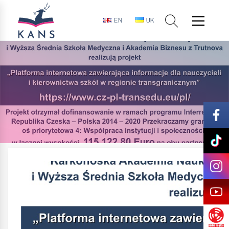
EN
UK