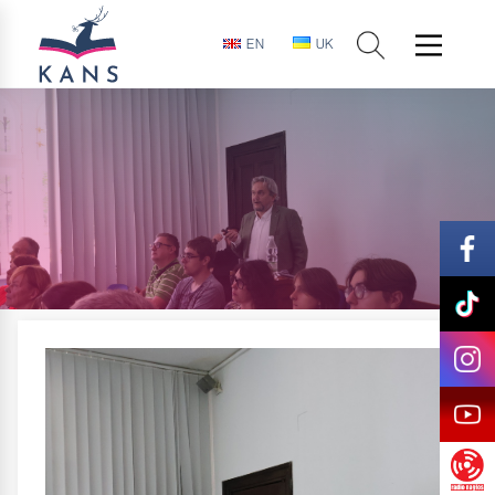
EN
UK