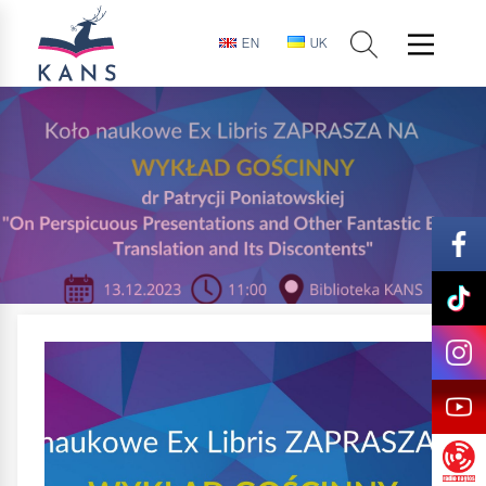
EN
UK