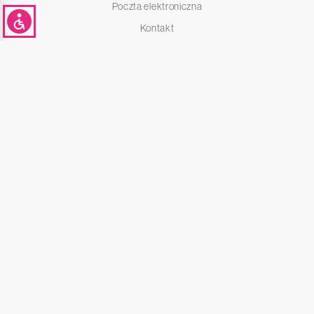
Poczta elektroniczna
Kontakt
Informacje studenckie
Wirtualny dziekanat
Kalendarz studiów
Zasady Rekrutacji
Dane osobowe
E-Learning