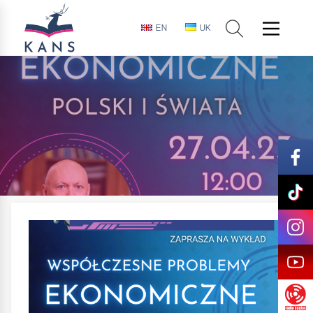
EN
UK