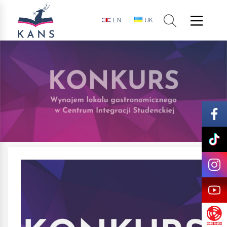
EN
UK