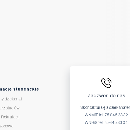
macje studenckie
Zadzwoń do nas
ny dziekanat
Skontaktuj się z dziekanat
arz studiów
WNMiT tel. 75 645 33 32
 Rekrutacji
WNHiS tel. 75 645 33 04
osobowe