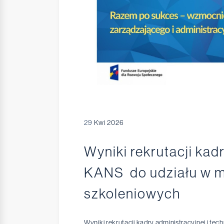
29
Kwi 2026
Wyniki rekrutacji kad
KANS do udziału w m
szkoleniowych
Wyniki rekrutacji kadry administracyjnej i t