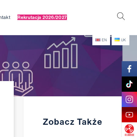
ntakt
Rekrutacja 2026/2027
EN
UK
Zobacz Także