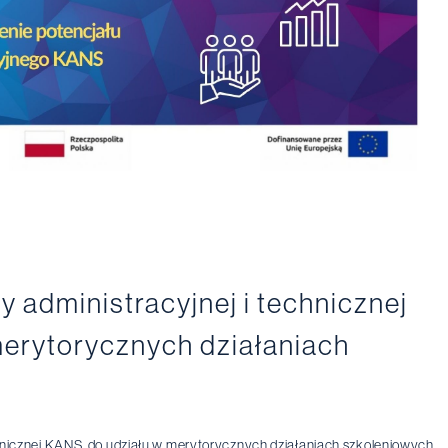
ry administracyjnej i technicznej
erytorycznych działaniach
echnicznej KANS do udziału w merytorycznych działaniach szkoleniowych