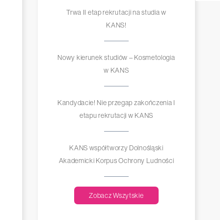
Trwa II etap rekrutacji na studia w
KANS!
Nowy kierunek studiów – Kosmetologia
w KANS
Kandydacie! Nie przegap zakończenia I
etapu rekrutacji w KANS
KANS współtworzy Dolnośląski
Akademicki Korpus Ochrony Ludności
Zobacz Wszytskie