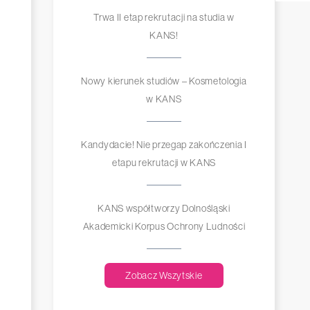
Trwa II etap rekrutacji na studia w
KANS!
Nowy kierunek studiów – Kosmetologia
w KANS
Kandydacie! Nie przegap zakończenia I
etapu rekrutacji w KANS
KANS współtworzy Dolnośląski
Akademicki Korpus Ochrony Ludności
Zobacz Wszytskie