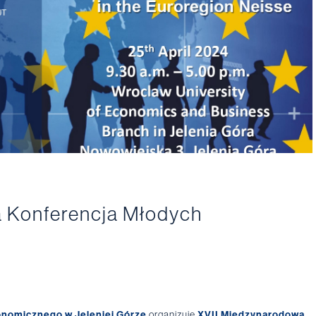
 Konferencja Młodych
konomicznego w Jeleniej Górze
organizuje
XVII Międzynarodową