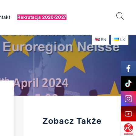
ntakt
Rekrutacja 2026/2027
EN
UK
Zobacz Także