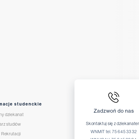
macje studenckie
Zadzwoń do nas
ny dziekanat
Skontaktuj się z dziekanat
arz studiów
WNMiT tel. 75 645 33 32
 Rekrutacji