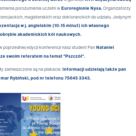
ramienia porozumienia uczelni w
Euroregionie Nysa.
Organizatorzy
icencjackich, magisterskich oraz doktoranckich do udziału. Jedynym
zentacja w j. angielskim (10-15 minut) ich własnego
w obrębie akademickich kół naukowych.
w poprzedniej edycji konferencji nasz student Pan
Nataniel
e ze swoim referatem na temat "Pszczół".
ły zamieszczone są na plakacie.
Informacji udzielają także pan
mar Rybiński, pod nr telefonu 75645 3343.