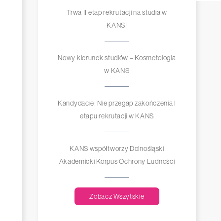
Trwa II etap rekrutacji na studia w
KANS!
Nowy kierunek studiów – Kosmetologia
w KANS
Kandydacie! Nie przegap zakończenia I
etapu rekrutacji w KANS
KANS współtworzy Dolnośląski
Akademicki Korpus Ochrony Ludności
Zobacz Wszytskie