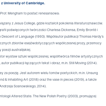
z University of Cambridge.
 Prof. Mengham to postać renesansowa:
ązany z Jesus College, gdzie kształcił pokolenia literaturoznawców.
grafii poświęconych twórczości Charlesa Dickensa, Emily Brontë i
e Descent of Language (1993). Współautor publikacji Thomas Hardy’s
r licznych zbiorów esejówdotyczących współczesnej prozy, przemocy
poezji australijskiej.
rator wystaw sztuki współczesnej, współtwórca filmów artystycznych
tor publikacji łączących tekst i obraz, m.in. Still Moving (2014).
 za poezję. Jest autorem wielu tomów poetyckich, m.in. Unsung
d & Inhabiting Art (2018) oraz the vase in pieces (2019), a także
Andrzeja Sosnowskiego, 2014).
antologii Altered State: The New Polish Poetry (2003), promującej