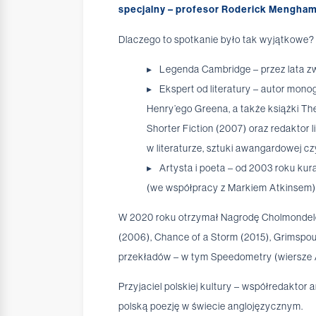
specjalny – profesor Roderick Mengham 
Dlaczego to spotkanie było tak wyjątkowe?
Legenda Cambridge – przez lata zwi
Ekspert od literatury – autor mono
Henry’ego Greena, a także książki Th
Shorter Fiction (2007) oraz redakto
w literaturze, sztuki awangardowej czy 
Artysta i poeta – od 2003 roku ku
(we współpracy z Markiem Atkinsem), au
W 2020 roku otrzymał Nagrodę Cholmondeley
(2006), Chance of a Storm (2015), Grimspoun
przekładów – w tym Speedometry (wiersze 
Przyjaciel polskiej kultury – współredaktor 
polską poezję w świecie anglojęzycznym.