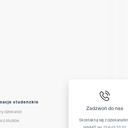
macje studenckie
Zadzwoń do nas
ny dziekanat
Skontaktuj się z dziekanat
arz studiów
WNMiT tel. 75 645 33 32