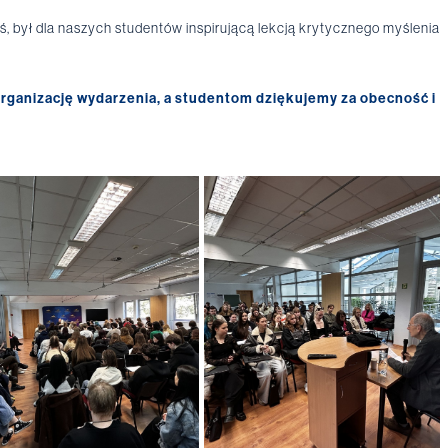
, był dla naszych studentów inspirującą lekcją krytycznego myślenia
organizację wydarzenia, a studentom dziękujemy za obecność i