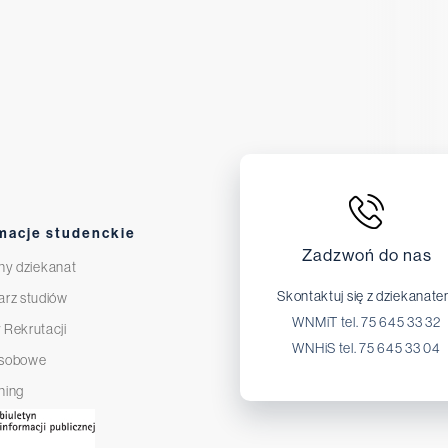
macje studenckie
Zadzwoń do nas
ny dziekanat
Skontaktuj się z dziekanat
arz studiów
WNMiT tel. 75 645 33 32
 Rekrutacji
WNHiS tel. 75 645 33 04
osobowe
ning