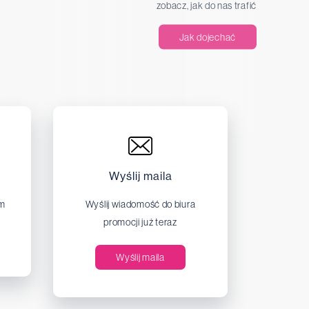
zobacz, jak do nas trafić
Jak dojechać
Wyślij maila
em
Wyślij wiadomość do biura
promocji już teraz
Wyślij maila