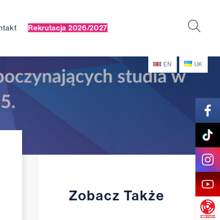
ntakt
Rekrutacja 2026/2027
EN
UK
Zobacz Także