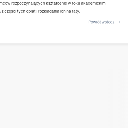
emców rozpoczynających kształcenie w roku akademickim
 części tych opłat i rozkladania ich na raty.
Powrót wstecz