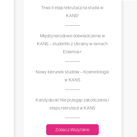
Trwa II etap rekrutacji na studia w
KANS!
Międzynarodowe doświadczenia w
KANS – studentki z Ukrainy w ramach
Erasmus+
Nowy kierunek studiów – Kosmetologia
w KANS
Kandydacie! Nie przegap zakończenia I
etapu rekrutacji w KANS
Zobacz Wszytskie