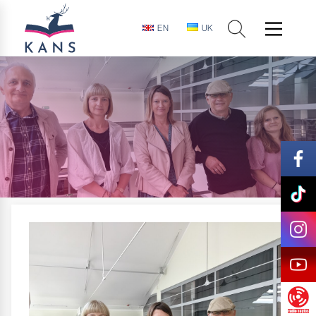
EN
UK