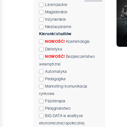
Licencjackie
Magisterskie
Inżynierskie
Niestacjonarne
Kierunki studiów
NOWOŚĆ!
Kosmetologia
Dietetyka
NOWOŚĆ!
Bezpieczeństwo
wewnętrzne
Automatyka
Pedagogika
Marketing i komunikacja
rynkowa
Fizjoterapia
Pielęgniarstwo
BIG DATA w analityce
ekonomicznej i społecznej