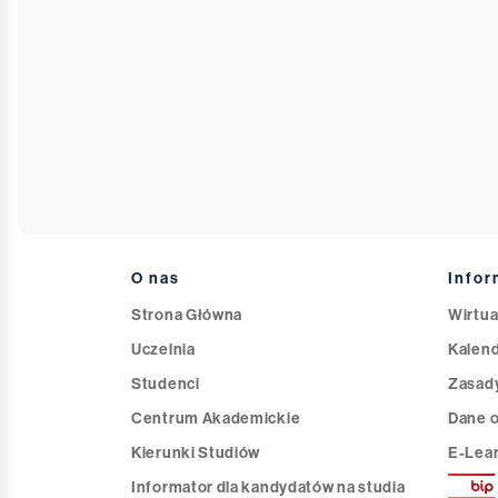
O nas
Infor
Strona Główna
Wirtua
Uczelnia
Kalend
Studenci
Zasady
Centrum Akademickie
Dane 
Kierunki Studiów
E-Lea
Informator dla kandydatów na studia