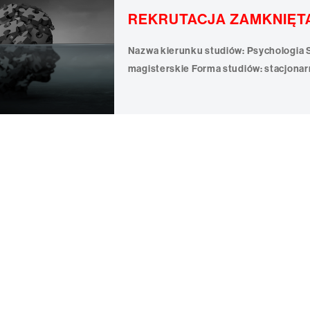
REKRUTACJA ZAMKNIĘT
Nazwa kierunku studiów: Psychologia Stopień studiów: jednolite studia
magisterskie Forma studiów: stacjonarne Moduły specjalnościowe: Psychologia
edukacyjna i wychowawcza Psychologia w ochronie zdrowia ➡️ Informator dla
kandydatów na studia ➡️ Przejdź do RE
Nauk Humanistycznych i Społecznych KANS i poz
zobacz, jak może wyglądać Twoja droga w świecie
danych MEiN, jest w pierwszej dziesią
wybieranych w roku 2023/2024! Czym jest Psychologia? Nasze studia na kierunku
psychologia oferują praktyczne umiej
Przez studia rozwiniesz solidne pods
poznawczych, pracy, organizacji i zarzą
międzykulturowej. Misją naszych studiów
także rozwijanie praktycznych umiejęt
naszego kierunku jest gotowy na udzie
jednostki i poszukujący stałego samor