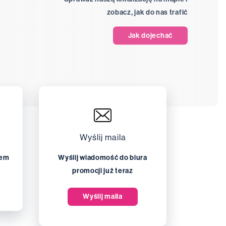
c indywidualnych, oraz otrzymasz
zobacz, jak do nas trafić
nozy psychologicznej, komunikacji
ymulacji rozwoju dziecka i młodzieży. 2.
Jak dojechać
olwent tego modułu uzyska zarówno
miejętności przydatne w pracy z osobami z
ycznymi, i niepełnosprawnością. Program
sychologicznych pacjentów, podstawowe
 radzeniu sobie w kryzysie. Absolwent
reningów, warsztatów, tworzenia programów
współpracy w zespołach
 również praktyczną wiedzę z zakresu
Wyślij maila
technik pomocy psychologicznej, i
tem
Wyślij wiadomość do biura
ych w obszarze metodologii badań
promocji już teraz
 rynku pracy, otwierając sobie drzwi do
Wyślij maila
ch (NGO), pieczy zastępczej, placówek
h itp. Decydując się na moduł