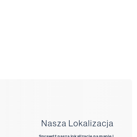
nterdyscyplinarną współpracę, i
dzialnego wykorzystywania wiedzy
łeczeństwie. Dołącz do nas, by zdobyć
lista gotowy na wyzwania współczesnego
zwolą Ci rozwinąć umiejętności krytycznego
zjawiskami, a także zdolności do ciągłego
ji profesjonalnych. W trakcie studiów,
stęp do nowoczesnych pracowni, takich jak
pracowni integracji sensorycznej oraz sali
e tylko zdobędziesz teoretyczną wiedzę, ale
e będą nieocenione w przyszłej pracy
nabędzie kompetencje psychologiczne
stycznych, konsultacyjnych i wspierających
Nasza Lokalizacja
 młodzieżą w różnych kontekstach
hstronną wiedzę z obszarów psychologii
Sprawdź naszą lokalizację na mapie i