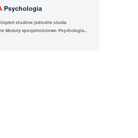
A
Psychologia
KRUTACJI ➡️ Przejdź na stronę Wydziału
naj szczegóły Obejrzyj wideo i
 psychologii! Psychologia, wg
tce najpopularniejszych kierunków
ętności niezbędne do sukcesu zawodowego.
tawy w psychologii wychowawczej, procesach
dzaniu, oraz psychologii
 jest nie tylko przekazywanie teorii, lecz
ności i kompetencji społecznych. Absolwent
lanie wsparcia, otwarty na problemy
ozwoju. Studia są zgodne z najnowszymi