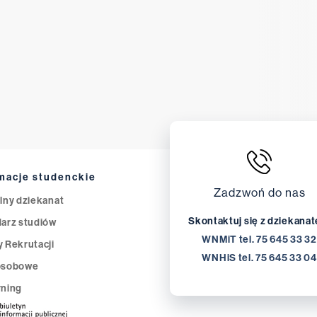
ogólnej, rozwojowej, społecznej, różni
specjalistyczną wiedzę dotyczącą diag
społecznej, interpersonalnej, a także st
Psychologia w ochronie zdrowia - abs
teoretyczną wiedzę, jak i praktyczne u
chorobami somatycznymi, psychosomat
obejmuje diagnozowanie problemów p
strategie terapeutyczne, oraz pomoc w
będzie przygotowany do prowadzenia t
profilaktycznych, oraz do efektywnej 
macje studenckie
interdyscyplinarnych. Program zawiera
Zadzwoń do nas
lny dziekanat
stosowania narzędzi diagnostycznych, 
Skontaktuj się z dziekana
arz studiów
rzetelnego prowadzenia badań naukow
WNMiT tel. 75 645 33 32
 Rekrutacji
psychologicznych. Gdzie znajdziesz zatrudnienie po studiach? Absolwenci
WNHiS tel. 75 645 33 04
kierunku Psychologia są poszukiwani na
osobowe
różnorodnych organizacji pozarządowy
rning
opiekuńczych, medycznych, zdrowotnyc