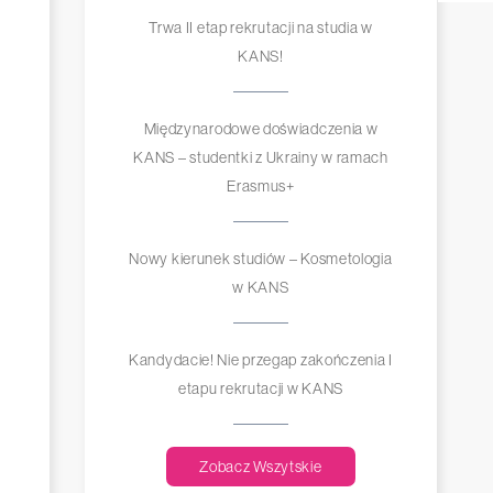
Trwa II etap rekrutacji na studia w
KANS!
Międzynarodowe doświadczenia w
KANS – studentki z Ukrainy w ramach
Erasmus+
Nowy kierunek studiów – Kosmetologia
w KANS
Kandydacie! Nie przegap zakończenia I
etapu rekrutacji w KANS
Zobacz Wszytskie