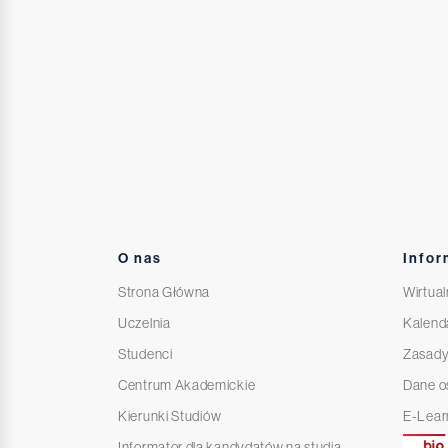
O nas
Infor
Strona Główna
Wirtual
Uczelnia
Kalend
Studenci
Zasady
Centrum Akademickie
Dane 
Kierunki Studiów
E-Lear
Informator dla kandydatów na studia