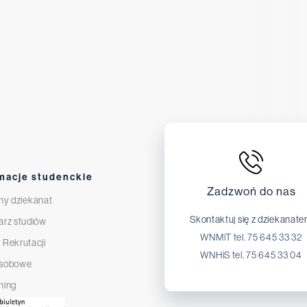
macje studenckie
Zadzwoń do nas
ny dziekanat
Skontaktuj się z dziekanat
arz studiów
WNMiT tel. 75 645 33 32
 Rekrutacji
WNHiS tel. 75 645 33 04
osobowe
ning