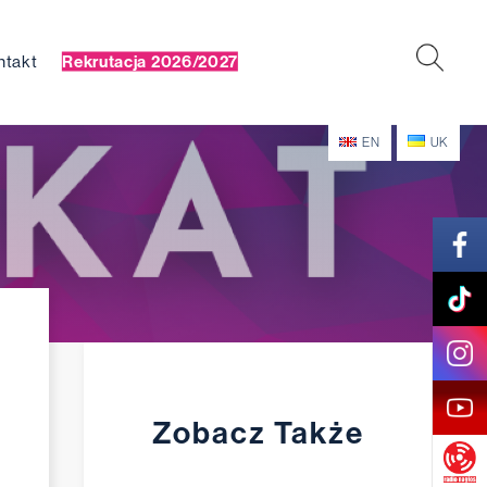
ntakt
Rekrutacja 2026/2027
EN
UK
Zobacz Także