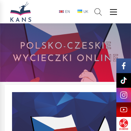
EN
UK