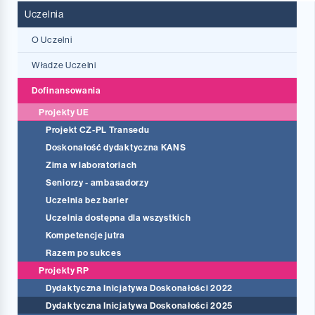
Uczelnia
O Uczelni
KANS w JG
Władze Uczelni
Historia
Dofinansowania
Projekty UE
Zasłużeni w KANS
Projekt CZ-PL Transedu
Doskonałość dydaktyczna KANS
Zima w laboratoriach
Seniorzy - ambasadorzy
Uczelnia bez barier
Uczelnia dostępna dla wszystkich
Kompetencje jutra
Razem po sukces
Projekty RP
Dydaktyczna Inicjatywa Doskonałości 2022
Dydaktyczna Inicjatywa Doskonałości 2025