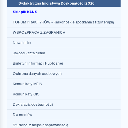
Dydaktyczna Inicjatywa Doskonałości 2026
Sklepik KANS
FORUM PRAKTYKÓW - Karkonoskie spotkania z fizjoterapią
WSPÓŁPRACA Z ZAGRANICĄ
Program Erasmus+ ogólne informacje
Newsletter
Deklaracja Polityki Erasmusowej
Jakość kształcenia
Erasmus+ dla studentów
Biuletyn Informacji Publicznej
Jak szukać miejsca praktyk
Ochrona danych osobowych
Protokoły Komisji
Komunikaty MEiN
Współpraca ACK
Komunikaty GIS
Uczelnie partnerskie
Deklaracja dostępności
Dostępność Architektoniczna
Dla mediów
Dostępność informacyjno-komunikacyjna urządzeń i
Studenci z niepełnosprawnością