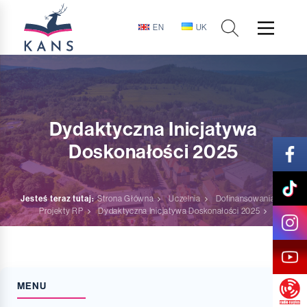
EN
UK
Dydaktyczna Inicjatywa
Doskonałości 2025
Jesteś teraz tutaj:
Strona Główna
Uczelnia
Dofinansowania
Projekty RP
Dydaktyczna Inicjatywa Doskonałości 2025
MENU