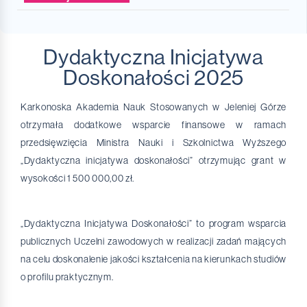
Opłaty
Kalendarz studiów
Poznajmy się na Karkonoskiej
Aktualności Biblioteki
Rektorat
Wyjazdy dydaktyczne Erasmus+
Sekretariat
Osoby ze specjalnymi potrzebami
Rekrutacja Ukr Рекрутація
Wydawnictwo KANS
Pływalnia
Wyjazdy szkoleniowe Erasmus+
Dydaktyczna Inicjatywa
Doskonałości 2025
Aktualności
Uczelnia Bez Barier
Koła naukowe
Ankieta dla MATURZYSTY
O Bibliotece
Hala sportowa
Wirtualny Prowadzący
Witryna Kutw
Aktualności
Akademickie Biuro Karier
Opłaty Biblioteka
Akademiki
Office 365 Teams
TERMINY REKRUTACJI
Karkonoska Akademia Nauk Stosowanych w Jeleniej Górze
Tekst ETR
AZS
E-źródła
Monoprofilowe Centrum Symulacji Medycznej
otrzymała dodatkowe wsparcie finansowe w ramach
Stypendium dla I roku
przedsięwzięcia Ministra Nauki i Szkolnictwa Wyższego
Aktualności AZS
Stypendia i pomoc materialna
Biblioteki Cyfrowe
Biuletyny nabytków
Symulator Nauki Jazdy
„Dydaktyczna inicjatywa doskonałości” otrzymując grant w
Jak zostać członkiem klubu?
E-Uczelnia
Bazy Danych
Katalog KANS
Żłobek Żaczek
wysokości 1 500 000,00 zł.
mLegitymacja studencka
Czasopisma
Uniwersytet Dziecięcy KANS "Twórczy Odkrywcy"
„Dydaktyczna Inicjatywa Doskonałości” to program wsparcia
publicznych Uczelni zawodowych w realizacji zadań mających
na celu doskonalenie jakości kształcenia na kierunkach studiów
o profilu praktycznym.